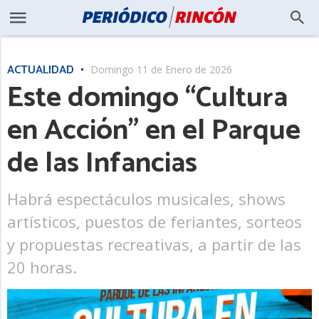
ACTUALIDAD
Domingo 11 de Enero de 2026
Este domingo “Cultura
en Acción” en el Parque
de las Infancias
Habrá espectáculos musicales, shows
artísticos, puestos de feriantes, sorteos
y propuestas recreativas, a partir de las
20 horas.