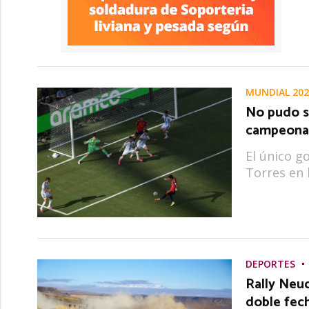
MUNDIAL 202
No pudo s
campeona 
El único g
Torres en 
DEPORTES
Rally Neuq
doble fec