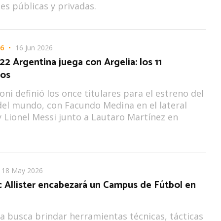
nes públicas y privadas.
6
16 Jun 2026
22 Argentina juega con Argelia: los 11
dos
oni definió los once titulares para el estreno del
el mundo, con Facundo Medina en el lateral
y Lionel Messi junto a Lautaro Martínez en
18 May 2026
c Allister encabezará un Campus de Fútbol en
iva busca brindar herramientas técnicas, tácticas