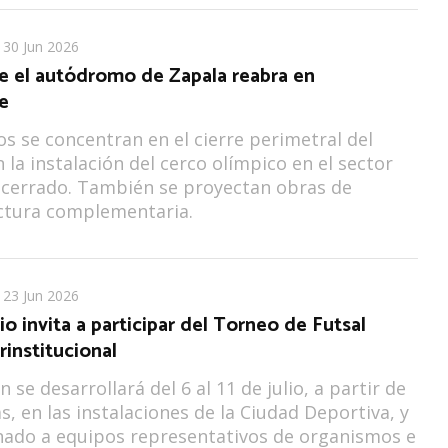
30 Jun 2026
e el autódromo de Zapala reabra en
e
os se concentran en el cierre perimetral del
 la instalación del cerco olímpico en el sector
 cerrado. También se proyectan obras de
ctura complementaria.
23 Jun 2026
io invita a participar del Torneo de Futsal
rinstitucional
 se desarrollará del 6 al 11 de julio, a partir de
s, en las instalaciones de la Ciudad Deportiva, y
nado a equipos representativos de organismos e