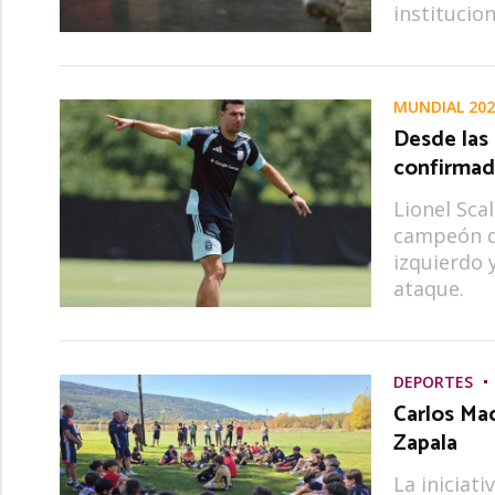
institucio
MUNDIAL 202
Desde las 
confirma
Lionel Scal
campeón d
izquierdo 
ataque.
DEPORTES
Carlos Ma
Zapala
La iniciat