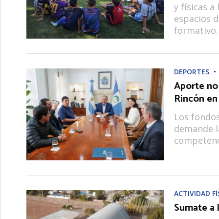
y físicas 
espacios d
formativo.
DEPORTES
Aporte no
Rincón en 
Los fondos
demande la
competenc
ACTIVIDAD FÍ
Sumate a l