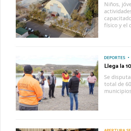
Niños, jóv
actividade
capacitad
físico y el
DEPORTES
Llega la 1
Se disputa
total de 6
municipios
APERTURA SE