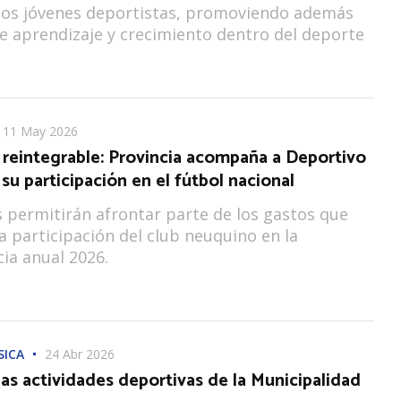
a los jóvenes deportistas, promoviendo además
e aprendizaje y crecimiento dentro del deporte
11 May 2026
 reintegrable: Provincia acompaña a Deportivo
su participación en el fútbol nacional
 permitirán afrontar parte de los gastos que
 participación del club neuquino en la
ia anual 2026.
SICA
24 Abr 2026
as actividades deportivas de la Municipalidad