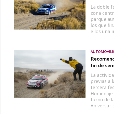
La doble f
zona centr
parque aut
los que fi
ellos una 
AUTOMOVIL
Recomenda
fin de se
La activid
previas a 
tercera f
Homenaje a
turno de l
Aniversari