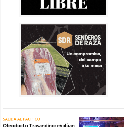
SALIDA AL PACÍFICO
Oleoducto Trasandino: evalúan