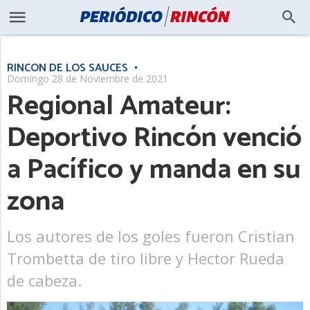
RINCÓN DE LOS SAUCES
Domingo 28 de Noviembre de 2021
Regional Amateur:
Deportivo Rincón venció
a Pacífico y manda en su
zona
Los autores de los goles fueron Cristian
Trombetta de tiro libre y Hector Rueda
de cabeza.