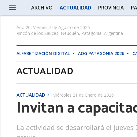
ARCHIVO
ACTUALIDAD
PROVINCIA
PA
Año 20, Viernes 7 de Agosto de 2026
Rincón de los Sauces, Neuquén, Patagonia, Argentina
ALFABETIZACIÓN DIGITAL
AOG PATAGONIA 2026
C
ACTUALIDAD
ACTUALIDAD
Miércoles 21 de Enero de 2026
Invitan a capacit
La actividad se desarrollará el jueves