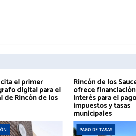
icita el primer
Rincón de los Sauc
afo digital para el
ofrece financiación
l de Rincón de los
interés para el pag
impuestos y tasas
municipales
IÓN
PAGO DE TASAS