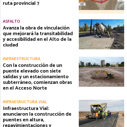
ruta provincial 7
ASFALTO
Avanza la obra de vinculación
que mejorará la transitabilidad
y accesibilidad en el Alto de la
ciudad
INFRAESTRUCTURA
Con la construcción de un
puente elevado con siete
salidas y un estacionamiento
subterráneo, comienzan obras
en el Acceso Norte
INFRAESRUCTURA VIAL
Infraestructura Vial:
anunciaron la construcción de
puentes en altura,
repavimientaciones y