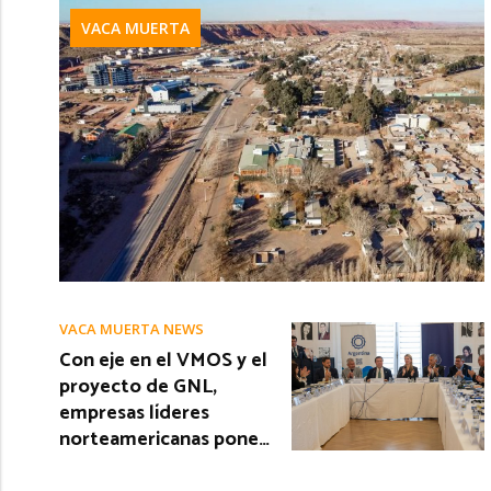
VACA MUERTA
VACA MUERTA NEWS
Con eje en el VMOS y el
proyecto de GNL,
empresas líderes
norteamericanas pone…