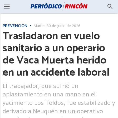
PREVENCIÓN
Martes 30 de Junio de 2026
Trasladaron en vuelo
sanitario a un operario
de Vaca Muerta herido
en un accidente laboral
El trabajador, que sufrió un
aplastamiento en una mano en el
yacimiento Los Toldos, fue estabilizado y
derivado a Neuquén en un operativo