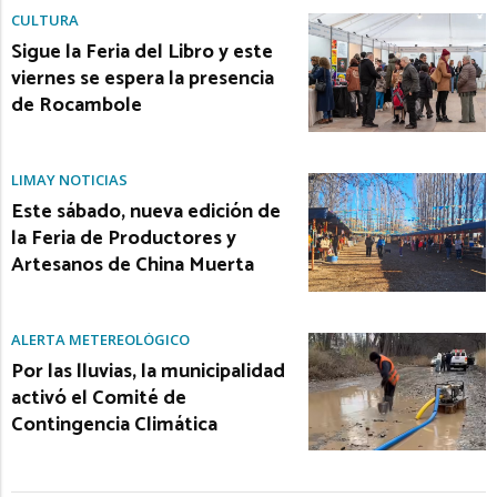
CULTURA
Sigue la Feria del Libro y este
viernes se espera la presencia
de Rocambole
LIMAY NOTICIAS
Este sábado, nueva edición de
la Feria de Productores y
Artesanos de China Muerta
ALERTA METEREOLÓGICO
Por las lluvias, la municipalidad
activó el Comité de
Contingencia Climática