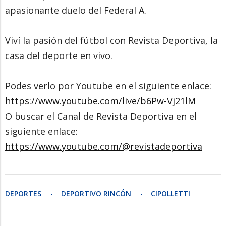
apasionante duelo del Federal A.
Viví la pasión del fútbol con Revista Deportiva, la
casa del deporte en vivo.
Podes verlo por Youtube en el siguiente enlace:
https://www.youtube.com/live/b6Pw-Vj21lM
O buscar el Canal de Revista Deportiva en el
siguiente enlace:
https://www.youtube.com/@revistadeportiva
DEPORTES
DEPORTIVO RINCÓN
CIPOLLETTI