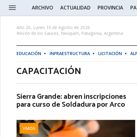
ARCHIVO
ACTUALIDAD
PROVINCIA
PA
Año 20, Lunes 10 de Agosto de 2026
Rincón de los Sauces, Neuquén, Patagonia, Argentina
EDUCACIÓN
INFRAESTRUCTURA
LICITACIÓN
AL
CAPACITACIÓN
Sierra Grande: abren inscripciones
para curso de Soldadura por Arco
VMOS