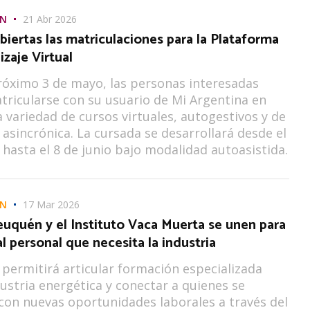
ÓN
21 Abr 2026
biertas las matriculaciones para la Plataforma
zaje Virtual
róximo 3 de mayo, las personas interesadas
ricularse con su usuario de Mi Argentina en
 variedad de cursos virtuales, autogestivos y de
asincrónica. La cursada se desarrollará desde el
l hasta el 8 de junio bajo modalidad autoasistida.
ÓN
17 Mar 2026
uquén y el Instituto Vaca Muerta se unen para
al personal que necesita la industria
 permitirá articular formación especializada
dustria energética y conectar a quienes se
con nuevas oportunidades laborales a través del