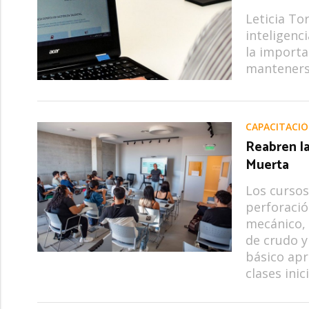
Leticia To
inteligenc
la importa
manteners
CAPACITACI
Reabren la
Muerta
Los cursos
perforació
mecánico, 
de crudo y
básico apr
clases inic