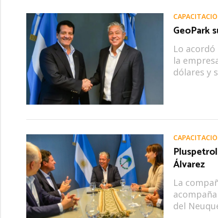
CAPACITACI
GeoPark s
Lo acordó 
la empresa
dólares y 
CAPACITACI
Pluspetrol
Álvarez
La compañí
acompañam
del Neuqu