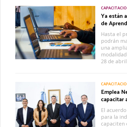
CAPACITACI
Ya están a
de Aprendi
Hasta el p
podrán mat
una amplia
modalidad 
28 de abri
CAPACITACI
Emplea Ne
capacitar 
El acuerdo
para la in
capaciten 