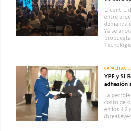
El centro 
entre el s
demanda de
Ya se anot
propuestas
Tecnológi
CAPACITACI
YPF y SLB
adhesión 
La petroler
costo de op
en los 4.2 
(breakeven