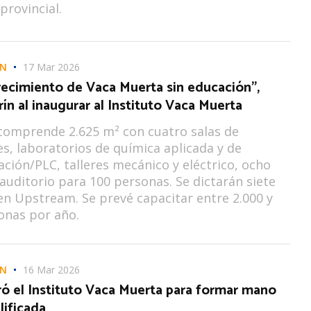
rovincial.
ÓN
17 Mar 2026
recimiento de Vaca Muerta sin educación”,
ín al inaugurar al Instituto Vaca Muerta
o comprende 2.625 m² con cuatro salas de
s, laboratorios de química aplicada y de
ción/PLC, talleres mecánico y eléctrico, ocho
 auditorio para 100 personas. Se dictarán siete
en Upstream. Se prevé capacitar entre 2.000 y
onas por año.
ÓN
16 Mar 2026
ró el Instituto Vaca Muerta para formar mano
lificada