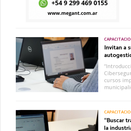
CAPACITACI
Invitan a 
autogesti
“Introducci
Cibersegur
cursos imp
municipali
CAPACITACI
“Buscar tr
la industr