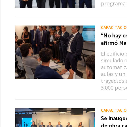
programa p
CAPACITACI
“No hay c
afirmó Mar
El edifici
simuladore
automatiza
aulas y un
trayectos 
3.000 pers
CAPACITACI
Se inaugu
de obra ca