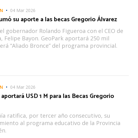
ÓN
04 Mar 2026
umó su aporte a las becas Gregorio Álvarez
el gobernador Rolando Figueroa con el CEO de
, Felipe Bayon. GeoPark aportará 250 mil
será “Aliado Bronce” del programa provincial.
ÓN
04 Mar 2026
 aportará USD 1 M para las Becas Gregorio
a ratifica, por tercer año consecutivo, su
iento al programa educativo de la Provincia
én.