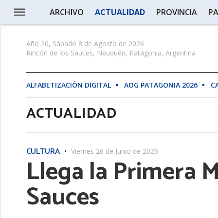
ARCHIVO
ACTUALIDAD
PROVINCIA
PA
Año 20, Sábado 8 de Agosto de 2026
Rincón de los Sauces, Neuquén, Patagonia, Argentina
ALFABETIZACIÓN DIGITAL
AOG PATAGONIA 2026
C
ACTUALIDAD
CULTURA
Viernes 26 de Junio de 2026
Llega la Primera M
Sauces