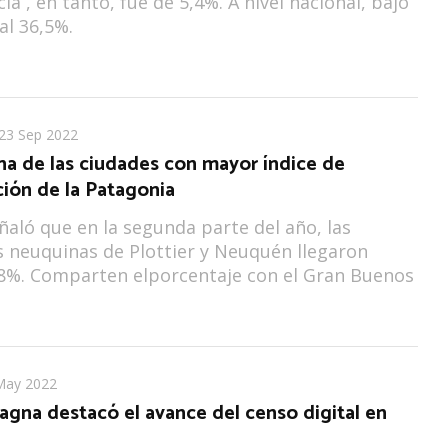
ia , en tanto, fue de 5,4%. A nivel nacional, bajó
al 36,5%.
23 Sep 2022
una de las ciudades con mayor índice de
ión de la Patagonia
eñaló que en la segunda parte del año, las
s neuquinas de Plottier y Neuquén llegaron
,8%. Comparten elporcentaje con el Gran Buenos
May 2022
agna destacó el avance del censo digital en