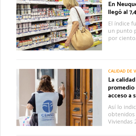
En Neuquén
llegó al 7
El índice 
un punto p
por ciento
CALIDAD DE 
La calida
promedio 
acceso a s
Así lo ind
obtenidos 
Viviendas 