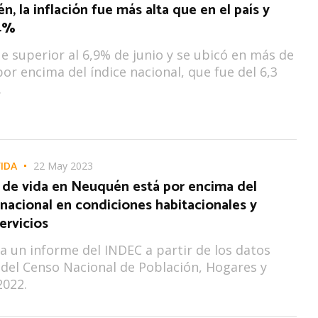
, la inflación fue más alta que en el país y
,4%
fue superior al 6,9% de junio y se ubicó en más de
or encima del índice nacional, que fue del 6,3
.
VIDA
22 May 2023
d de vida en Neuquén está por encima del
nacional en condiciones habitacionales y
ervicios
ica un informe del INDEC a partir de los datos
del Censo Nacional de Población, Hogares y
2022.