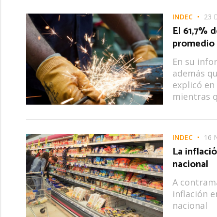
INDEC
23 
El 61,7% d
promedio 
En su info
además qu
explicó en
mientras q
INDEC
16 
La inflaci
nacional
A contrama
inflación 
nacional