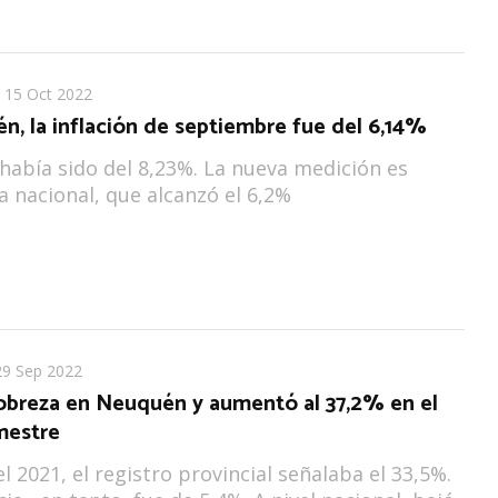
15 Oct 2022
, la inflación de septiembre fue del 6,14%
había sido del 8,23%. La nueva medición es
la nacional, que alcanzó el 6,2%
29 Sep 2022
pobreza en Neuquén y aumentó al 37,2% en el
mestre
el 2021, el registro provincial señalaba el 33,5%.