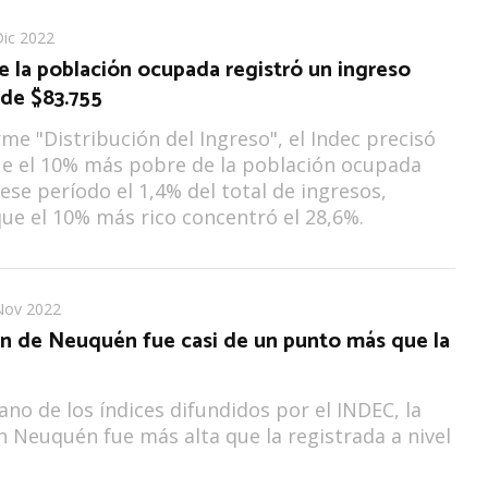
Dic 2022
e la población ocupada registró un ingreso
de $83.755
rme "Distribución del Ingreso", el Indec precisó
e el 10% más pobre de la población ocupada
 ese período el 1,4% del total de ingresos,
ue el 10% más rico concentró el 28,6%.
Nov 2022
ón de Neuquén fue casi de un punto más que la
no de los índices difundidos por el INDEC, la
en Neuquén fue más alta que la registrada a nivel