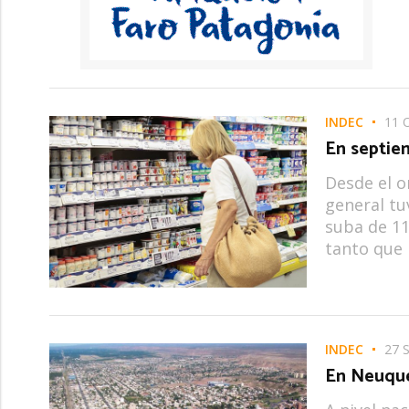
INDEC
11 
En septiem
Desde el o
general tu
suba de 11
tanto que 
INDEC
27 
En Neuquén