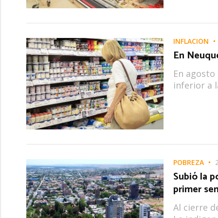
INFLACIÓN
En Neuquén
En agosto 
inferior a 
POBREZA
Subió la 
primer se
Al cierre d