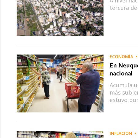
A nivel nac
tercera de
ECONOMÍA
En Neuquén
nacional
Acumula un
más subier
estuvo por
INFLACIÓN