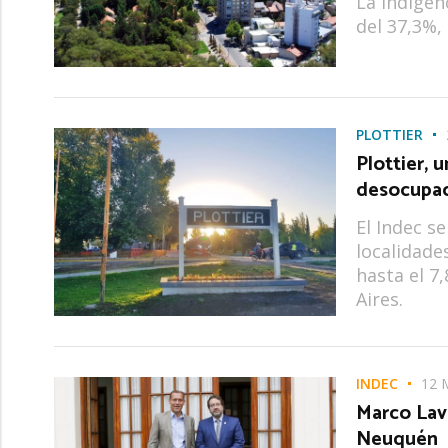
La indigenc
del 37,3%, 
PLOTTIER
Plottier, 
desocupac
El Indec s
localidade
hasta el 7
Aires.
INDEC
12 
Marco Lav
Neuquén