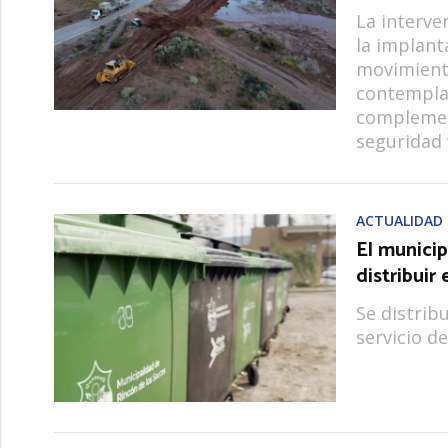
La interve
la implant
movimiento
contempla
complement
seguridad v
ACTUALIDAD
El munici
distribuir 
Se distrib
servicio de