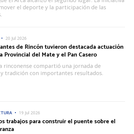
over el deporte y la participación de las
.
20 Jul 2026
antes de Rincón tuvieron destacada actuación
ta Provincial del Mate y el Pan Casero
a rinconense compartió una jornada de
y tradición con importantes resultados.
CTURA
19 Jul 2026
los trabajos para construir el puente sobre el
rranza