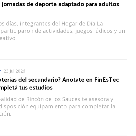
n jornadas de deporte adaptado para adultos
s días, integrantes del Hogar de Día La
participaron de actividades, juegos lúdicos y un
eativo.
23 Jul 2026
terias del secundario? Anotate en FinEsTec
mpletá tus estudios
alidad de Rincón de los Sauces te asesora y
disposición equipamiento para completar la
ción.