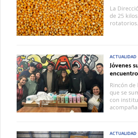
La Direcci
de 25 kilo
rotatorios
ACTUALIDAD
Jóvenes s
encuentro
Rincón de 
que se sum
con instit
acompañam
ACTUALIDAD