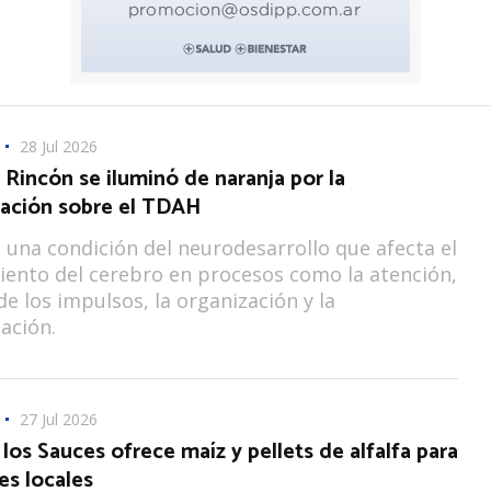
28 Jul 2026
 Rincón se iluminó de naranja por la
zación sobre el TDAH
 una condición del neurodesarrollo que afecta el
ento del cerebro en procesos como la atención,
de los impulsos, la organización y la
ación.
27 Jul 2026
los Sauces ofrece maíz y pellets de alfalfa para
es locales