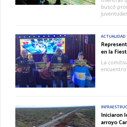
buscó prom
juventudes
ACTUALIDAD
Represent
en la Fies
La comitiv
encuentro 
INFRAESTRU
Iniciaron 
arroyo Ca