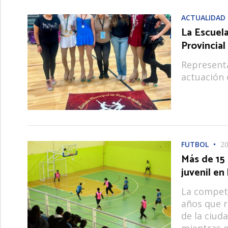
ACTUALIDAD
La Escuela
Provincial
Representa
actuación e
FÚTBOL
20
Más de 15 
juvenil en
La compete
años que r
de la ciud
mientras q