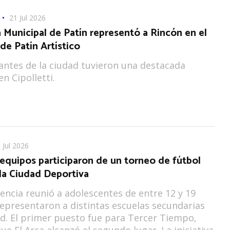
21 Jul 2026
 Municipal de Patín representó a Rincón en el
 de Patín Artístico
ntes de la ciudad tuvieron una destacada
n Cipolletti.
 Jul 2026
equipos participaron de un torneo de fútbol
 la Ciudad Deportiva
ncia reunió a adolescentes de entre 12 y 19
epresentaron a distintas escuelas secundarias
ad. El primer puesto fue para Tercer Tiempo,
ue El Arca alcanzó el segundo lugar. La iniciativa