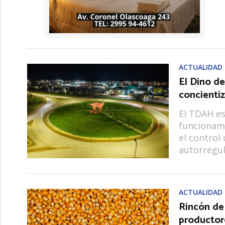
ACTUALIDAD
El Dino de
concienti
El TDAH es
funcionami
el control 
autorregul
ACTUALIDAD
Rincón de 
productor