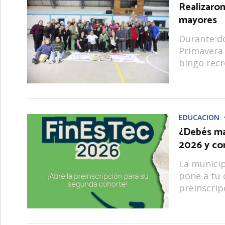
Realizaro
mayores
Durante do
Primavera 
bingo recr
EDUCACIÓN
¿Debés ma
2026 y co
La municip
pone a tu 
preinscrip