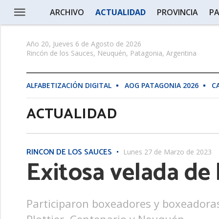
ARCHIVO
ACTUALIDAD
PROVINCIA
PA
Año 20, Jueves 6 de Agosto de 2026
Rincón de los Sauces, Neuquén, Patagonia, Argentina
ALFABETIZACIÓN DIGITAL
AOG PATAGONIA 2026
C
ACTUALIDAD
RINCÓN DE LOS SAUCES
Lunes 27 de Marzo de 2023
Exitosa velada de
Participaron boxeadores y boxeadoras 